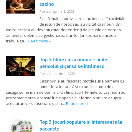
cazino
Posted: aprilie 6, 2023
Există mulți sportivi care s-au implicat în activități
de jocuri de noroc sau au vizitat cazinouri. Unii
dintre aceștia au devenit chiar dependenți de jocurile de noroc și
au avut probleme cu gestionarea banilor lor, tocmai de aceea
trebuie sa
… Read more »
Top 5 filme cu cazinouri – unde
pericolul și șansa se întâlnesc
Posted: martie 1, 2023
Cazinourile au fascinat întotdeauna oamenii cu
atmosfera lor unică și cu posibilitatea de a
câștiga sume mari de bani într-un timp scurt. Filmele cu cazinouri au
prezentat mereu această lume specială, oferind o privire asupra
acestui univers fascinant și plin
… Read more »
Top 3 jocuri populare si interesante la
pacanele