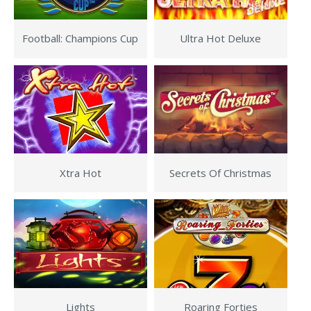
Football: Champions Cup
Ultra Hot Deluxe
Xtra Hot
Secrets Of Christmas
Lights
Roaring Forties