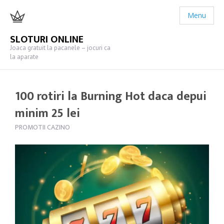
Menu
SLOTURI ONLINE
Joaca gratuit la pacanele – jocuri ca
la aparate
100 rotiri la Burning Hot daca depui
minim 25 lei
PROMOTII CAZINO