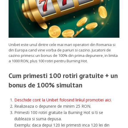
Unibet este unul dintre cele mai mari operatori din Romania si
din Europa cand vine vorba de pariuri si cazino. Jucatorii de
cazino primesc un bonus de 100% din prima depunere, in limita
a 1000 RON, plus 100 rotiri pentru Burning Hot.
Cum primesti 100 rotiri gratuite + un
bonus de 100% simultan
Deschide cont la Unibet folosind linkul promotiei aici
.
Realizeaza o depunere de minim 25 RON.
Primesti 100 rotiri gratuite la Burning Hot si ti se
dubleaza si suma depusa.
Exemplu: daca depui 120 lei primesti inca 120 lei din