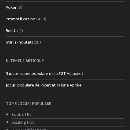
Poker
(3)
Promotii cazino
(458)
Ruleta
(1)
Stiri si noutati
(28)
ULTIMELE ARTICOLE
5 jocuri super populare de la EGT Amusnet
Jocuri populare de incercat in luna Aprilie
TOP 5 JOCURI POPULARE
Book of Ra
Sizzling Hot