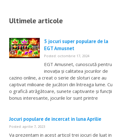
Ultimele articole
5 jocuri super populare de la
EGT Amusnet
Posted: octombrie 17, 2024
EGT Amusnet, cunoscută pentru
inovația și calitatea jocurilor de
cazino online, a creat o serie de sloturi care au
captivat milioane de jucători din întreaga lume. Cu
o grafică atrăgătoare, sunete captivante și funcții
bonus interesante, jocurile lor sunt printre
Jocuri populare de incercat in luna Aprilie
Posted: aprilie 7, 2023
Va prezentam in acest articol trei jocuri de luat in