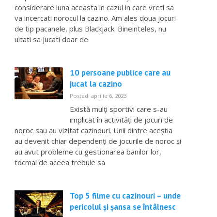
considerare luna aceasta in cazul in care vreti sa
va incercati norocul la cazino. Am ales doua jocuri
de tip pacanele, plus Blackjack. Bineinteles, nu
uitati sa jucati doar de
10 persoane publice care au
jucat la cazino
Posted: aprilie 6, 2023
Există mulți sportivi care s-au
implicat în activități de jocuri de
noroc sau au vizitat cazinouri. Unii dintre aceștia
au devenit chiar dependenți de jocurile de noroc și
au avut probleme cu gestionarea banilor lor,
tocmai de aceea trebuie sa
Top 5 filme cu cazinouri – unde
pericolul și șansa se întâlnesc