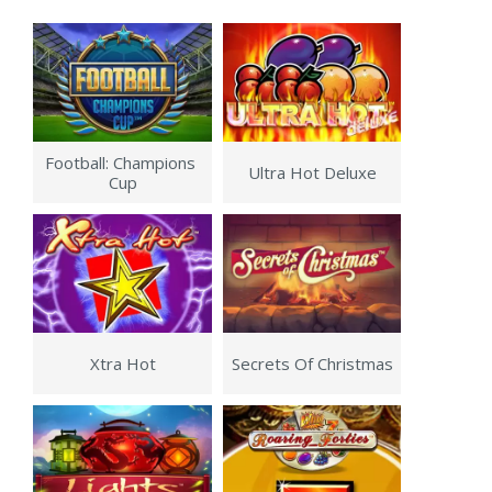
Football: Champions 
Ultra Hot Deluxe
Cup
Xtra Hot
Secrets Of Christmas