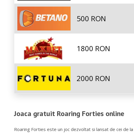
500 RON
1800 RON
2000 RON
Joaca gratuit Roaring Forties online
Roaring Forties este un joc dezvoltat si lansat de cei de 