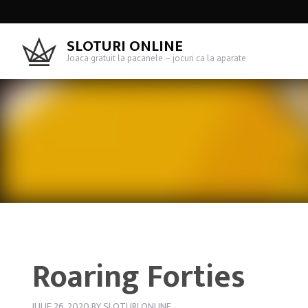
SLOTURI ONLINE
Joaca gratuit la pacanele – jocuri ca la aparate
Roaring Forties
IULIE 26, 2020
BY
SLOTURI ONLINE