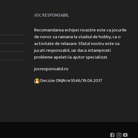
JOC RESPONSABIL
Recomandarea echipei noastre este ca jocurile
de noroc sa ramana la stadiul de hobby, ca o
activitate de relaxare. Sfatul nostru este sa
jucati responsabil, iar daca intampinati
probleme apelati la ajutor specializat.
jocresponsabil.ro
Decizie ONJN nr.1046/19.06.2017