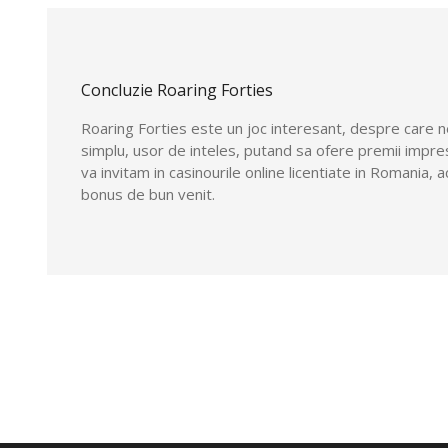
Concluzie Roaring Forties
Roaring Forties este un joc interesant, despre care 
simplu, usor de inteles, putand sa ofere premii impre
va invitam in casinourile online licentiate in Romania, a
bonus de bun venit.