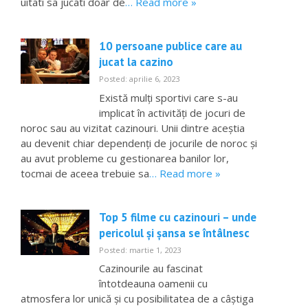
uitati sa jucati doar de
… Read more »
10 persoane publice care au
jucat la cazino
Posted: aprilie 6, 2023
Există mulți sportivi care s-au
implicat în activități de jocuri de
noroc sau au vizitat cazinouri. Unii dintre aceștia
au devenit chiar dependenți de jocurile de noroc și
au avut probleme cu gestionarea banilor lor,
tocmai de aceea trebuie sa
… Read more »
Top 5 filme cu cazinouri – unde
pericolul și șansa se întâlnesc
Posted: martie 1, 2023
Cazinourile au fascinat
întotdeauna oamenii cu
atmosfera lor unică și cu posibilitatea de a câștiga