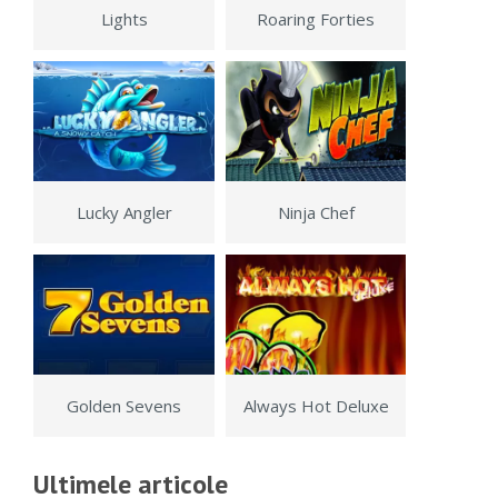
Lights
Roaring Forties
Lucky Angler
Ninja Chef
Golden Sevens
Always Hot Deluxe
Ultimele articole