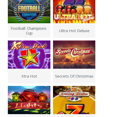
Football: Champions 
Ultra Hot Deluxe
Cup
Xtra Hot
Secrets Of Christmas