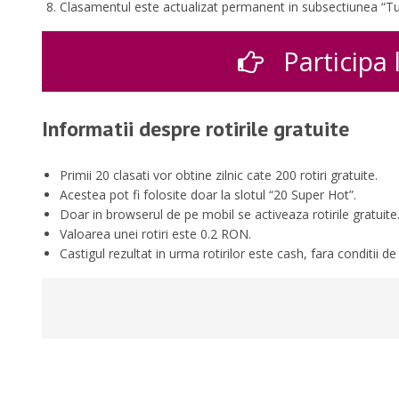
Clasamentul este actualizat permanent in subsectiunea “Tu
Participa 
Informatii despre rotirile gratuite
Primii 20 clasati vor obtine zilnic cate 200 rotiri gratuite.
Acestea pot fi folosite doar la slotul “20 Super Hot”.
Doar in browserul de pe mobil se activeaza rotirile gratuite
Valoarea unei rotiri este 0.2 RON.
Castigul rezultat in urma rotirilor este cash, fara conditii de 