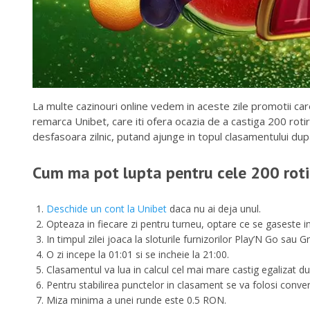
La multe cazinouri online vedem in aceste zile promotii car
remarca Unibet, care iti ofera ocazia de a castiga 200 roti
desfasoara zilnic, putand ajunge in topul clasamentului dupa
Cum ma pot lupta pentru cele 200 rotiri
Deschide un cont la Unibet
daca nu ai deja unul.
Opteaza in fiecare zi pentru turneu, optare ce se gaseste i
In timpul zilei joaca la sloturile furnizorilor Play’N Go sau 
O zi incepe la 01:01 si se incheie la 21:00.
Clasamentul va lua in calcul cel mai mare castig egalizat d
Pentru stabilirea punctelor in clasament se va folosi con
Miza minima a unei runde este 0.5 RON.