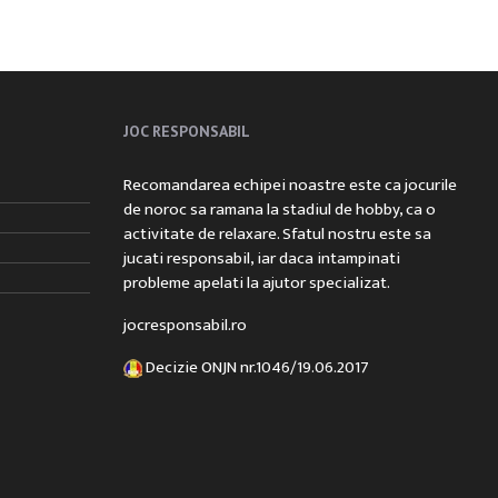
JOC RESPONSABIL
Recomandarea echipei noastre este ca jocurile
de noroc sa ramana la stadiul de hobby, ca o
activitate de relaxare. Sfatul nostru este sa
jucati responsabil, iar daca intampinati
probleme apelati la ajutor specializat.
jocresponsabil.ro
Decizie ONJN nr.1046/19.06.2017