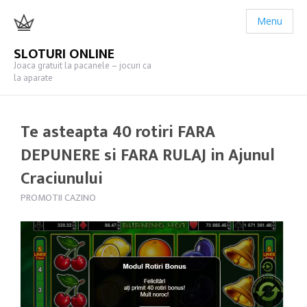
Menu
SLOTURI ONLINE
Joaca gratuit la pacanele – jocuri ca
la aparate
Te asteapta 40 rotiri FARA
DEPUNERE si FARA RULAJ in Ajunul
Craciunului
PROMOTII CAZINO