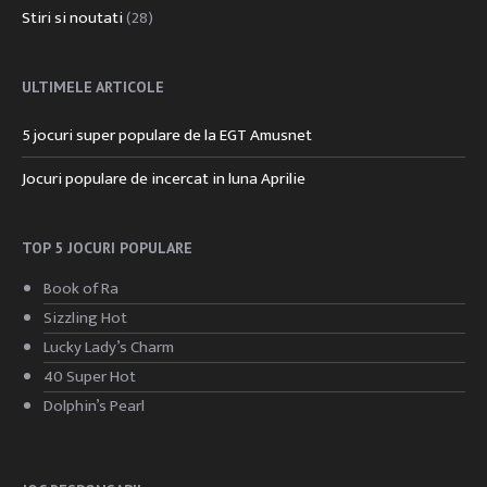
Stiri si noutati
(28)
ULTIMELE ARTICOLE
5 jocuri super populare de la EGT Amusnet
Jocuri populare de incercat in luna Aprilie
TOP 5 JOCURI POPULARE
Book of Ra
Sizzling Hot
Lucky Lady’s Charm
40 Super Hot
Dolphin’s Pearl