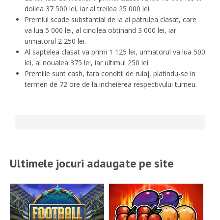
doilea 37 500 lei, iar al treilea 25 000 lei.
Premiul scade substantial de la al patrulea clasat, care
va lua 5 000 lei, al cincilea obtinand 3 000 lei, iar
urmatorul 2 250 lei.
Al saptelea clasat va primi 1 125 lei, urmatorul va lua 500
lei, al noualea 375 lei, iar ultimul 250 lei.
Premiile sunt cash, fara conditii de rulaj, platindu-se in
termen de 72 ore de la incheierea respectivului turneu.
Ultimele jocuri adaugate pe site