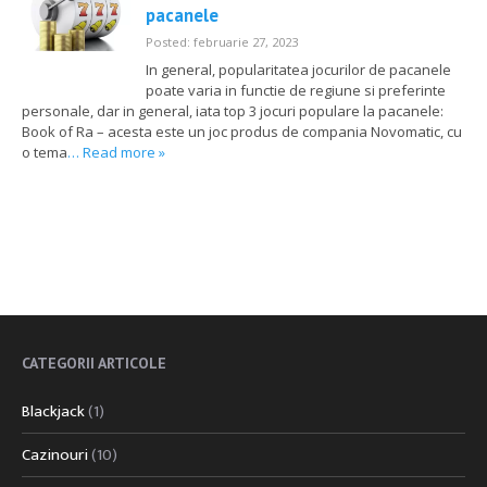
pacanele
Posted: februarie 27, 2023
In general, popularitatea jocurilor de pacanele
poate varia in functie de regiune si preferinte
personale, dar in general, iata top 3 jocuri populare la pacanele:
Book of Ra – acesta este un joc produs de compania Novomatic, cu
o tema
… Read more »
CATEGORII ARTICOLE
Blackjack
(1)
Cazinouri
(10)