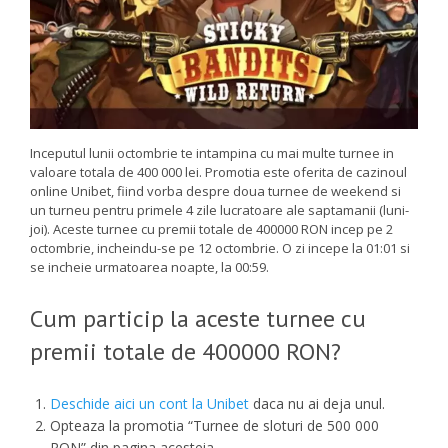
Inceputul lunii octombrie te intampina cu mai multe turnee in
valoare totala de 400 000 lei. Promotia este oferita de cazinoul
online Unibet, fiind vorba despre doua turnee de weekend si
un turneu pentru primele 4 zile lucratoare ale saptamanii (luni-
joi). Aceste turnee cu premii totale de 400000 RON incep pe 2
octombrie, incheindu-se pe 12 octombrie. O zi incepe la 01:01 si
se incheie urmatoarea noapte, la 00:59.
Cum particip la aceste turnee cu
premii totale de 400000 RON?
Deschide aici un cont la Unibet
daca nu ai deja unul.
Opteaza la promotia “Turnee de sloturi de 500 000
RON” din pagina acesteia.