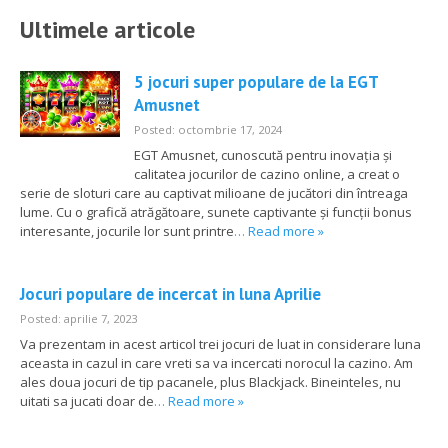
Ultimele articole
5 jocuri super populare de la EGT
Amusnet
Posted: octombrie 17, 2024
EGT Amusnet, cunoscută pentru inovația și
calitatea jocurilor de cazino online, a creat o
serie de sloturi care au captivat milioane de jucători din întreaga
lume. Cu o grafică atrăgătoare, sunete captivante și funcții bonus
interesante, jocurile lor sunt printre
… Read more »
Jocuri populare de incercat in luna Aprilie
Posted: aprilie 7, 2023
Va prezentam in acest articol trei jocuri de luat in considerare luna
aceasta in cazul in care vreti sa va incercati norocul la cazino. Am
ales doua jocuri de tip pacanele, plus Blackjack. Bineinteles, nu
uitati sa jucati doar de
… Read more »