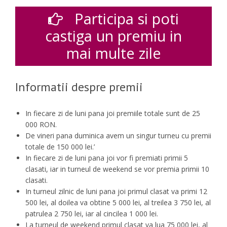
Participa si poti
castiga un premiu in
mai multe zile
Informatii despre premii
In fiecare zi de luni pana joi premiile totale sunt de 25
000 RON.
De vineri pana duminica avem un singur turneu cu premii
totale de 150 000 lei.’
In fiecare zi de luni pana joi vor fi premiati primii 5
clasati, iar in turneul de weekend se vor premia primii 10
clasati.
In turneul zilnic de luni pana joi primul clasat va primi 12
500 lei, al doilea va obtine 5 000 lei, al treilea 3 750 lei, al
patrulea 2 750 lei, iar al cincilea 1 000 lei.
La turneul de weekend primul clasat va lua 75 000 lei, al