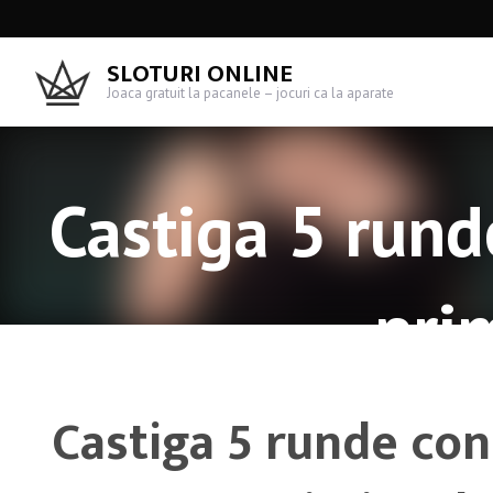
SLOTURI ONLINE
Joaca gratuit la pacanele – jocuri ca la aparate
Castiga 5 rund
pri
Castiga 5 runde con