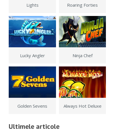
Lights
Roaring Forties
Lucky Angler
Ninja Chef
Golden Sevens
Always Hot Deluxe
Ultimele articole