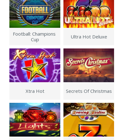
Football: Champions 
Ultra Hot Deluxe
Cup
Xtra Hot
Secrets Of Christmas