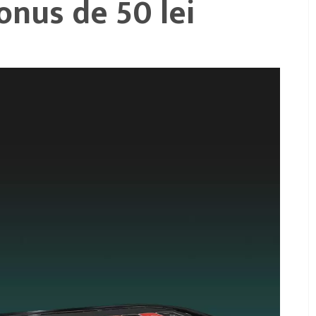
onus de 50 lei