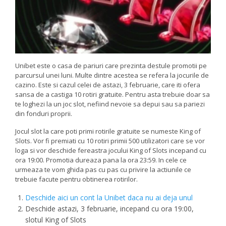
Unibet este o casa de pariuri care prezinta destule promotii pe
parcursul unei luni. Multe dintre acestea se refera la jocurile de
cazino. Este si cazul celei de astazi, 3 februarie, care iti ofera
sansa de a castiga 10 rotiri gratuite. Pentru asta trebuie doar sa
te loghezi la un joc slot, nefiind nevoie sa depui sau sa pariezi
din fonduri proprii.
Jocul slot la care poti primi rotirile gratuite se numeste King of
Slots. Vor fi premiati cu 10 rotiri primii 500 utilizatori care se vor
loga si vor deschide fereastra jocului King of Slots incepand cu
ora 19:00. Promotia dureaza pana la ora 23:59. In cele ce
urmeaza te vom ghida pas cu pas cu privire la actiunile ce
trebuie facute pentru obtinerea rotirilor.
Deschide aici un cont la Unibet daca nu ai deja unul
Deschide astazi, 3 februarie, incepand cu ora 19:00,
slotul King of Slots