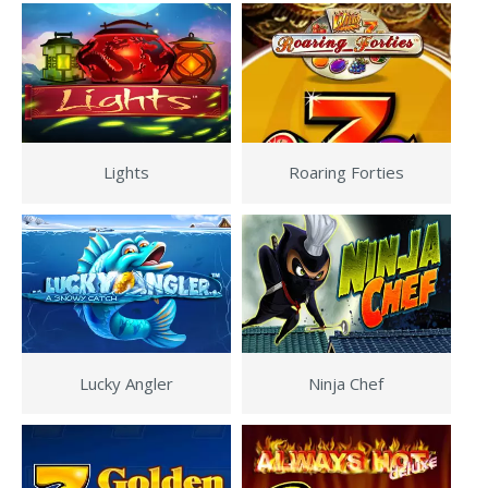
Lights
Roaring Forties
Lucky Angler
Ninja Chef