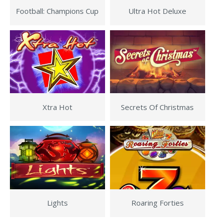
Football: Champions Cup
Ultra Hot Deluxe
Xtra Hot
Secrets Of Christmas
Lights
Roaring Forties