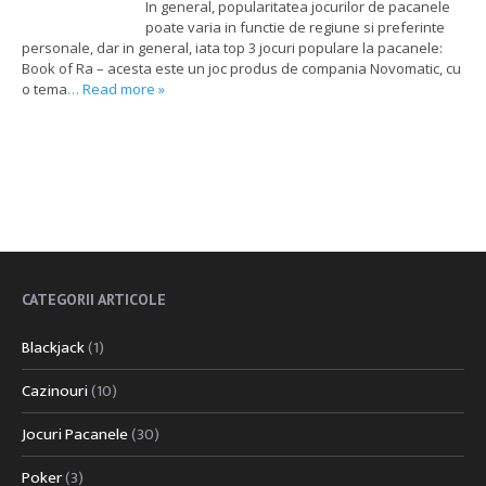
In general, popularitatea jocurilor de pacanele
poate varia in functie de regiune si preferinte
personale, dar in general, iata top 3 jocuri populare la pacanele:
Book of Ra – acesta este un joc produs de compania Novomatic, cu
o tema
… Read more »
CATEGORII ARTICOLE
Blackjack
(1)
Cazinouri
(10)
Jocuri Pacanele
(30)
Poker
(3)