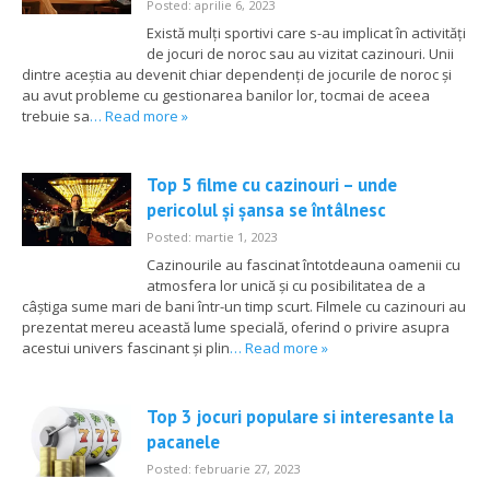
Posted: aprilie 6, 2023
Există mulți sportivi care s-au implicat în activități
de jocuri de noroc sau au vizitat cazinouri. Unii
dintre aceștia au devenit chiar dependenți de jocurile de noroc și
au avut probleme cu gestionarea banilor lor, tocmai de aceea
trebuie sa
… Read more »
Top 5 filme cu cazinouri – unde
pericolul și șansa se întâlnesc
Posted: martie 1, 2023
Cazinourile au fascinat întotdeauna oamenii cu
atmosfera lor unică și cu posibilitatea de a
câștiga sume mari de bani într-un timp scurt. Filmele cu cazinouri au
prezentat mereu această lume specială, oferind o privire asupra
acestui univers fascinant și plin
… Read more »
Top 3 jocuri populare si interesante la
pacanele
Posted: februarie 27, 2023