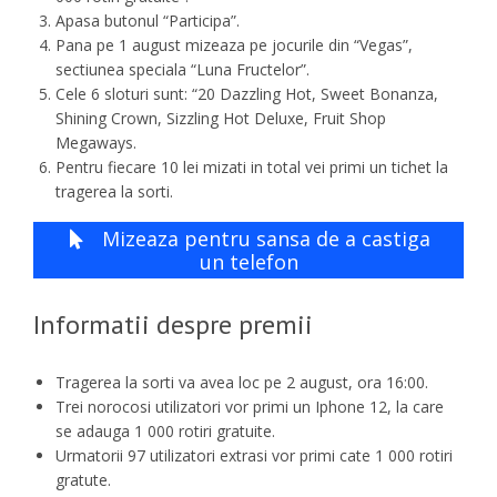
Apasa butonul “Participa”.
Pana pe 1 august mizeaza pe jocurile din “Vegas”,
sectiunea speciala “Luna Fructelor”.
Cele 6 sloturi sunt: “20 Dazzling Hot, Sweet Bonanza,
Shining Crown, Sizzling Hot Deluxe, Fruit Shop
Megaways.
Pentru fiecare 10 lei mizati in total vei primi un tichet la
tragerea la sorti.
Mizeaza pentru sansa de a castiga
un telefon
Informatii despre premii
Tragerea la sorti va avea loc pe 2 august, ora 16:00.
Trei norocosi utilizatori vor primi un Iphone 12, la care
se adauga 1 000 rotiri gratuite.
Urmatorii 97 utilizatori extrasi vor primi cate 1 000 rotiri
gratute.