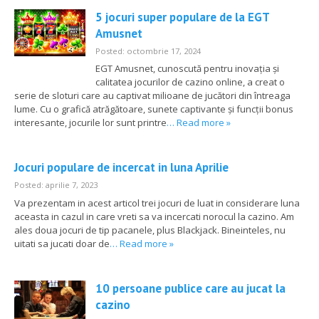
5 jocuri super populare de la EGT
Amusnet
Posted: octombrie 17, 2024
EGT Amusnet, cunoscută pentru inovația și
calitatea jocurilor de cazino online, a creat o
serie de sloturi care au captivat milioane de jucători din întreaga
lume. Cu o grafică atrăgătoare, sunete captivante și funcții bonus
interesante, jocurile lor sunt printre
… Read more »
Jocuri populare de incercat in luna Aprilie
Posted: aprilie 7, 2023
Va prezentam in acest articol trei jocuri de luat in considerare luna
aceasta in cazul in care vreti sa va incercati norocul la cazino. Am
ales doua jocuri de tip pacanele, plus Blackjack. Bineinteles, nu
uitati sa jucati doar de
… Read more »
10 persoane publice care au jucat la
cazino