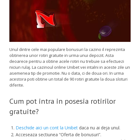
Unul dintre cele mai populare bonusuri la cazino il reprezinta
obtinerea unor rotiri gratuite in urma unui depozit. Asta
deoarece pentru a obtine acele rotiri nu trebuie sa efectuezi
niciun rulaj. La cazinoul online Unibet vei intalni in aceste zile un
asemenea tip de promotie. Nu o data, ci de doua ori. In urma
acestora poti obtine un total de 90 rotiri gratuite la doua sloturi
diferite.
Cum pot intra in posesia rotirilor
gratuite?
Deschide aici un cont la Unibet
daca nu ai deja unul.
Acceseaza sectiunea “Oferta de bonusuri”.