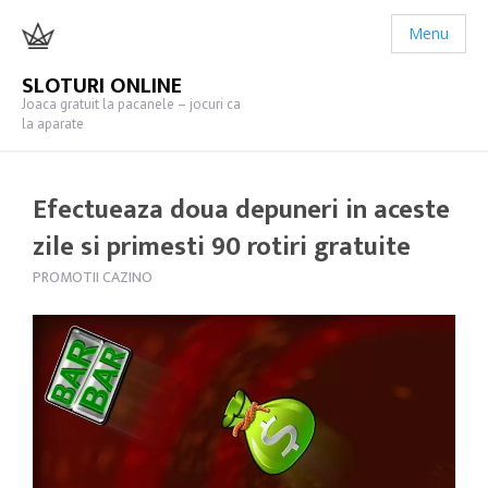
Menu
SLOTURI ONLINE
Joaca gratuit la pacanele – jocuri ca
la aparate
Efectueaza doua depuneri in aceste
zile si primesti 90 rotiri gratuite
PROMOTII CAZINO