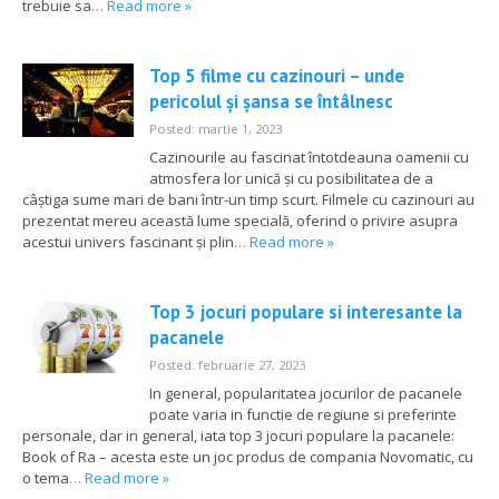
trebuie sa
… Read more »
Top 5 filme cu cazinouri – unde
pericolul și șansa se întâlnesc
Posted: martie 1, 2023
Cazinourile au fascinat întotdeauna oamenii cu
atmosfera lor unică și cu posibilitatea de a
câștiga sume mari de bani într-un timp scurt. Filmele cu cazinouri au
prezentat mereu această lume specială, oferind o privire asupra
acestui univers fascinant și plin
… Read more »
Top 3 jocuri populare si interesante la
pacanele
Posted: februarie 27, 2023
In general, popularitatea jocurilor de pacanele
poate varia in functie de regiune si preferinte
personale, dar in general, iata top 3 jocuri populare la pacanele:
Book of Ra – acesta este un joc produs de compania Novomatic, cu
o tema
… Read more »