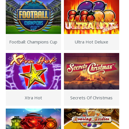
Football: Champions Cup
Ultra Hot Deluxe
Xtra Hot
Secrets Of Christmas