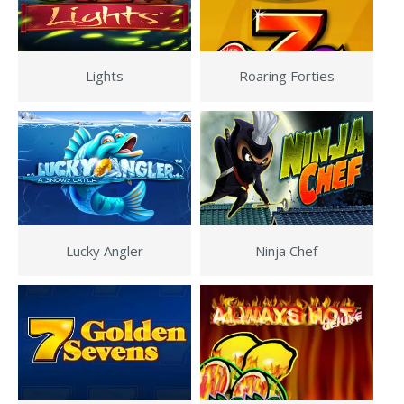
Lights
Roaring Forties
Lucky Angler
Ninja Chef