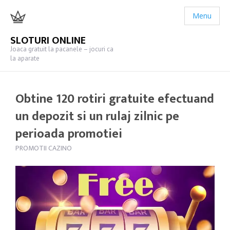
Menu
SLOTURI ONLINE
Joaca gratuit la pacanele – jocuri ca
la aparate
Obtine 120 rotiri gratuite efectuand
un depozit si un rulaj zilnic pe
perioada promotiei
PROMOTII CAZINO