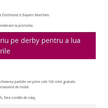
ssia Dortmund si Bayern Munchen.
coniderare la promotie.
riu pe derby pentru a lua
rile
cheierea partidei vei primi cele 100 rotiri gratuite.
n browserul de mobil.
, fara conditii de rulaj.