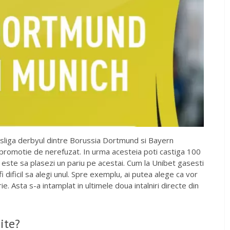
esliga derbyul dintre Borussia Dortmund si Bayern
 promotie de nerefuzat. In urma acesteia poti castiga 100
ci este sa plasezi un pariu pe acestai. Cum la Unibet gasesti
 dificil sa alegi unul. Spre exemplu, ai putea alege ca vor
e. Asta s-a intamplat in ultimele doua intalniri directe din
ite?