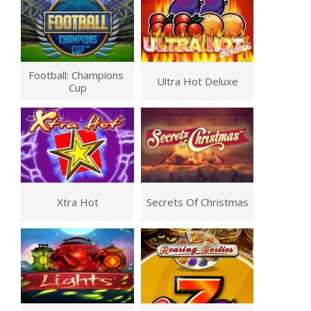
Football: Champions 
Ultra Hot Deluxe
Cup
Xtra Hot
Secrets Of Christmas