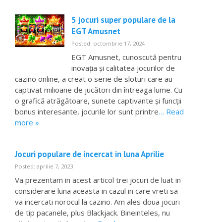
5 jocuri super populare de la
EGT Amusnet
Posted: octombrie 17, 2024
EGT Amusnet, cunoscută pentru
inovația și calitatea jocurilor de
cazino online, a creat o serie de sloturi care au
captivat milioane de jucători din întreaga lume. Cu
o grafică atrăgătoare, sunete captivante și funcții
bonus interesante, jocurile lor sunt printre
… Read
more »
Jocuri populare de incercat in luna Aprilie
Posted: aprilie 7, 2023
Va prezentam in acest articol trei jocuri de luat in
considerare luna aceasta in cazul in care vreti sa
va incercati norocul la cazino. Am ales doua jocuri
de tip pacanele, plus Blackjack. Bineinteles, nu