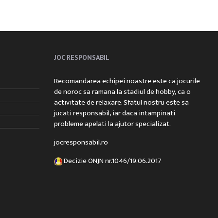
JOC RESPONSABIL
Recomandarea echipei noastre este ca jocurile
de noroc sa ramana la stadiul de hobby, ca o
activitate de relaxare. Sfatul nostru este sa
jucati responsabil, iar daca intampinati
probleme apelati la ajutor specializat.
jocresponsabil.ro
Decizie ONJN nr.1046/19.06.2017