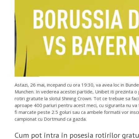
Astazi, 26 mai, incepand cu ora 19:30, va avea loc in Bund
Munchen. In vederea acestei partide, Unibet iti prezinta o
rotiri gratuite la slotul Shining Crown. Tot ce trebuie sa fa
aproape 400 pariuri pentru acest meci, cu siguranta nu va fi
fi marcate peste 2.5 goluri sau ca ambele formatii vor inscri
campionat cu Dortmund ca gazda.
Cum pot intra in posesia rotirilor gratu