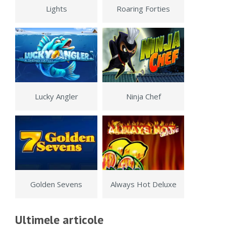
Lights
Roaring Forties
Lucky Angler
Ninja Chef
Golden Sevens
Always Hot Deluxe
Ultimele articole