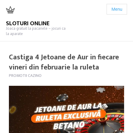
Menu
SLOTURI ONLINE
Joaca gratuit la pacanele – jocuri ca
la aparate
Castiga 4 Jetoane de Aur in fiecare
vineri din februarie la ruleta
PROMOTII CAZINO