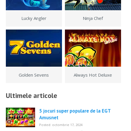
Lucky Angler
Ninja Chef
Golden Sevens
Always Hot Deluxe
Ultimele articole
5 jocuri super populare de la EGT
Amusnet
Posted: octombrie 17, 2024