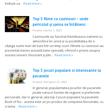
trebuie sa
… Read more »
Top 5 filme cu cazinouri – unde
pericolul și șansa se întâlnesc
Posted: martie 1, 2023
Cazinourile au fascinat întotdeauna oamenii cu
atmosfera lor unică și cu posibilitatea de a
câștiga sume mari de bani într-un timp scurt. Filmele cu cazinouri au
prezentat mereu această lume specială, oferind o privire asupra
acestui univers fascinant și plin
… Read more »
Top 3 jocuri populare si interesante la
pacanele
Posted: februarie 27, 2023
In general, popularitatea jocurilor de pacanele
poate varia in functie de regiune si preferinte
personale, dar in general, iata top 3 jocuri populare la pacanele:
Book of Ra – acesta este un joc produs de compania Novomatic, cu
o tema
… Read more »