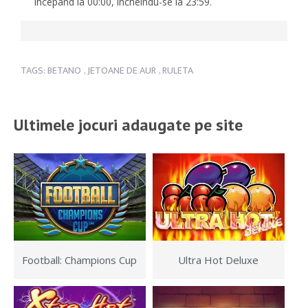
incepand la 00:00, incheindu-se la 23:59.
TAGS:
BETANO
,
JETOANE DE AUR
,
RULETA
Ultimele jocuri adaugate pe site
Football: Champions Cup
Ultra Hot Deluxe