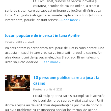
EGT Amusnet, cunoscută pentru inovația și
calitatea jocurilor de cazino online, a creat o
serie de sloturi care au captivat milioane de jucători din întreaga
lume. Cu o grafică atrăgătoare, sunete captivante și funcții bonus
interesante, jocurile lor sunt printre
… Read more »
Jocuri populare de incercat in luna Aprilie
Posted: aprilie 7, 2023
Va prezentam in acest articol trei jocuri de luat in considerare luna
aceasta in cazul in care vreti sa va incercati norocul la cazino. Am
ales doua jocuri de tip pacanele, plus Blackjack. Bineinteles, nu
uitati sa jucati doar de
… Read more »
10 persoane publice care au jucat la
cazino
Posted: aprilie 6, 2023
Există mulți sportivi care s-au implicat în activități
de jocuri de noroc sau au vizitat cazinouri. Unii
dintre aceștia au devenit chiar dependenți de jocurile de noroc și
au avut probleme cu gestionarea banilor lor, tocmai de aceea