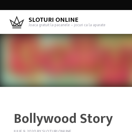
SLOTURI ONLINE
Joaca gratuit la pacanele – jocuri ca la aparate
Bollywood Story
IULIE 9, 2020
BY
SLOTURI ONLINE