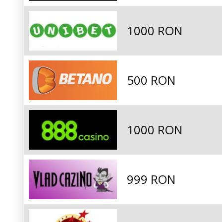
1000 RON
500 RON
1000 RON
999 RON