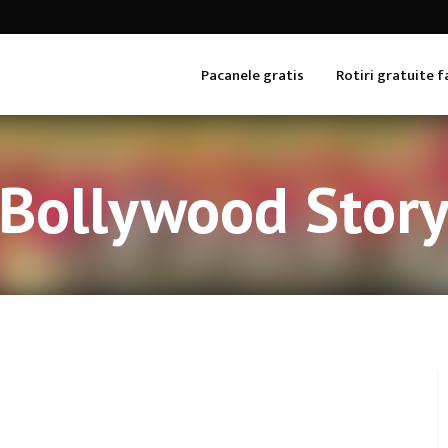
Pacanele gratis
Rotiri gratuite 
Bollywood Stor