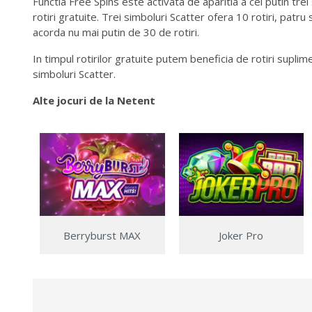
Functia Free Spins este activata de aparitia a cel putin trei
rotiri gratuite. Trei simboluri Scatter ofera 10 rotiri, patru 
acorda nu mai putin de 30 de rotiri.
In timpul rotirilor gratuite putem beneficia de rotiri suplim
simboluri Scatter.
Alte jocuri de la Netent
Berryburst MAX
Joker Pro