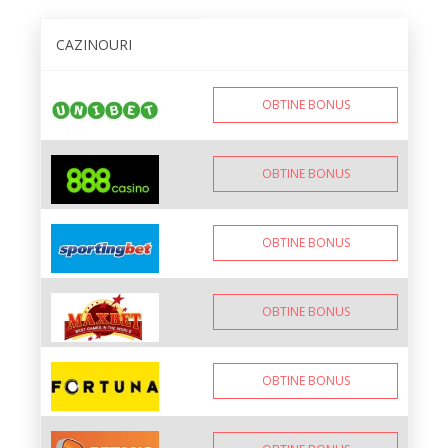
CAZINOURI
OBTINE BONUS
OBTINE BONUS
OBTINE BONUS
OBTINE BONUS
OBTINE BONUS