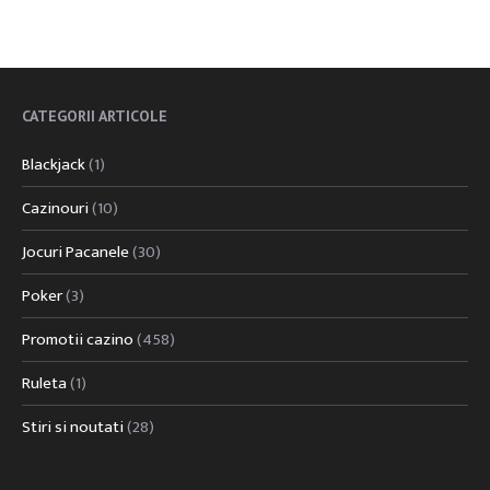
CATEGORII ARTICOLE
Blackjack
(1)
Cazinouri
(10)
Jocuri Pacanele
(30)
Poker
(3)
Promotii cazino
(458)
Ruleta
(1)
Stiri si noutati
(28)