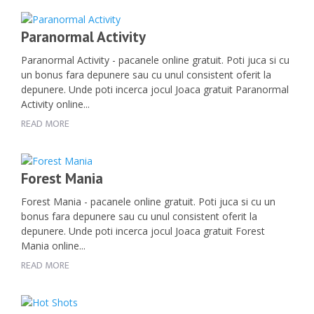
Paranormal Activity
Paranormal Activity - pacanele online gratuit. Poti juca si cu
un bonus fara depunere sau cu unul consistent oferit la
depunere. Unde poti incerca jocul Joaca gratuit Paranormal
Activity online...
READ MORE
Forest Mania
Forest Mania - pacanele online gratuit. Poti juca si cu un
bonus fara depunere sau cu unul consistent oferit la
depunere. Unde poti incerca jocul Joaca gratuit Forest
Mania online...
READ MORE