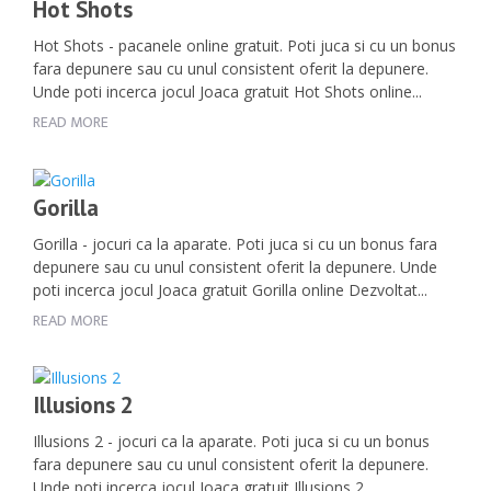
Hot Shots
Hot Shots - pacanele online gratuit. Poti juca si cu un bonus
fara depunere sau cu unul consistent oferit la depunere.
Unde poti incerca jocul Joaca gratuit Hot Shots online...
READ MORE
Gorilla
Gorilla - jocuri ca la aparate. Poti juca si cu un bonus fara
depunere sau cu unul consistent oferit la depunere. Unde
poti incerca jocul Joaca gratuit Gorilla online Dezvoltat...
READ MORE
Illusions 2
Illusions 2 - jocuri ca la aparate. Poti juca si cu un bonus
fara depunere sau cu unul consistent oferit la depunere.
Unde poti incerca jocul Joaca gratuit Illusions 2...