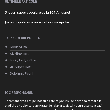
ULTIMELE ARTICOLE
5 jocuri super populare de la EGT Amusnet
Jocuri populare de incercat in luna Aprilie
TOP 5 JOCURI POPULARE
Book of Ra
Sizzling Hot
Lucky Lady’s Charm
40 Super Hot
Dolphin’s Pearl
JOC RESPONSABIL
Recomandarea echipei noastre este ca jocurile de noroc sa ramana la
stadiul de hobby, ca o activitate de relaxare. Sfatul nostru este sa jucati