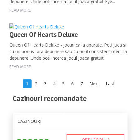
depunere. Unde poti incerca jocul Joaca gratuit Eye...
READ MORE
Queen Of Hearts Deluxe
Queen Of Hearts Deluxe - jocuri ca la aparate. Poti juca si
cu un bonus fara depunere sau cu unul consistent oferit la
depunere. Unde poti incerca jocul Joaca gratuit...
READ MORE
1
2
3
4
5
6
7
Next
Last
Cazinouri recomandate
CAZINOURI
OBTINE BONUS