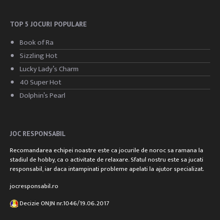
TOP 5 JOCURI POPULARE
Book of Ra
Sizzling Hot
Lucky Lady’s Charm
40 Super Hot
Dolphin’s Pearl
JOC RESPONSABIL
Recomandarea echipei noastre este ca jocurile de noroc sa ramana la
stadiul de hobby, ca o activitate de relaxare. Sfatul nostru este sa jucati
responsabil, iar daca intampinati probleme apelati la ajutor specializat.
jocresponsabil.ro
Decizie ONJN nr.1046/19.06.2017