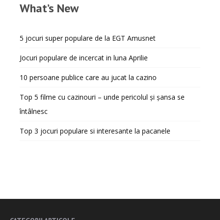
What’s New
5 jocuri super populare de la EGT Amusnet
Jocuri populare de incercat in luna Aprilie
10 persoane publice care au jucat la cazino
Top 5 filme cu cazinouri – unde pericolul și șansa se
întâlnesc
Top 3 jocuri populare si interesante la pacanele