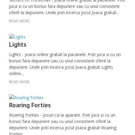
juca si cu un bonus fara depunere sau cu unul consistent
oferit la depunere. Unde poti incerca jocul Joaca gratuit...
READ MORE
Lights
Lights - joaca online gratuit la pacanele. Poti juca si cu un
bonus fara depunere sau cu unul consistent oferit la
depunere. Unde poti incerca jocul Joaca gratuit Lights
online...
READ MORE
Roaring Forties
Roaring Forties - jocuri ca la aparate. Poti juca si cu un
bonus fara depunere sau cu unul consistent oferit la
depunere. Unde poti incerca jocul Joaca gratuit Roaring
Forties...