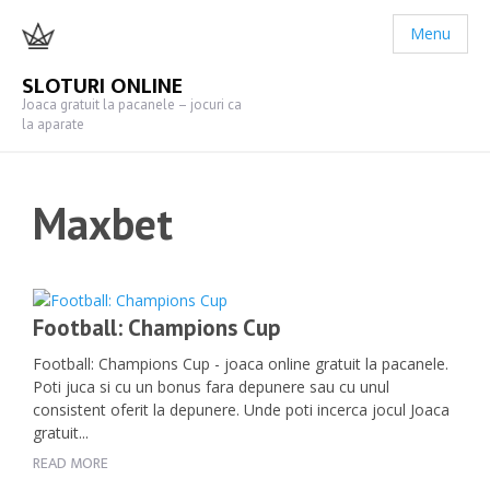
Menu
SLOTURI ONLINE
Joaca gratuit la pacanele – jocuri ca
la aparate
Maxbet
Football: Champions Cup
Football: Champions Cup - joaca online gratuit la pacanele.
Poti juca si cu un bonus fara depunere sau cu unul
consistent oferit la depunere. Unde poti incerca jocul Joaca
gratuit...
READ MORE