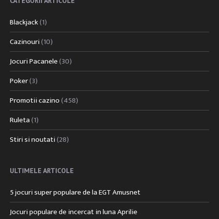
CATEGORII ARTICOLE
Blackjack
(1)
Cazinouri
(10)
Jocuri Pacanele
(30)
Poker
(3)
Promotii cazino
(458)
Ruleta
(1)
Stiri si noutati
(28)
ULTIMELE ARTICOLE
5 jocuri super populare de la EGT Amusnet
Jocuri populare de incercat in luna Aprilie