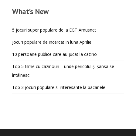
What’s New
5 jocuri super populare de la EGT Amusnet
Jocuri populare de incercat in luna Aprilie
10 persoane publice care au jucat la cazino
Top 5 filme cu cazinouri – unde pericolul și șansa se
întâlnesc
Top 3 jocuri populare si interesante la pacanele