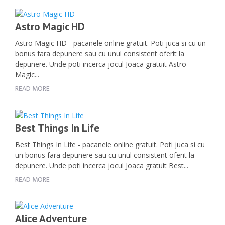
Astro Magic HD
Astro Magic HD - pacanele online gratuit. Poti juca si cu un
bonus fara depunere sau cu unul consistent oferit la
depunere. Unde poti incerca jocul Joaca gratuit Astro
Magic...
READ MORE
Best Things In Life
Best Things In Life - pacanele online gratuit. Poti juca si cu
un bonus fara depunere sau cu unul consistent oferit la
depunere. Unde poti incerca jocul Joaca gratuit Best...
READ MORE
Alice Adventure