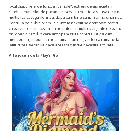
Jocul dispune si de functia „gamble”, extrem de apreciata in
randul amatorilor de pacanele. Aceasta ne ofera sansa de a ne
multiplica castigurile, insa, dupa cum bine stim, in urma unui risc.
Pentru a ne dubla premiile suntem nevoiti sa anticipam corect
culoarea ce urmeaza, insa ne putem inmulti castigurile de patru
ori, doar in cazul in care anticipam suita corecta. Dupa cum
mentionam, trebuie sa ne asumam un risc, astfel ca ramane la
latitudinea fiecaruia daca aceasta functie necesita activata.
Alte jocuri de la Play’n Go