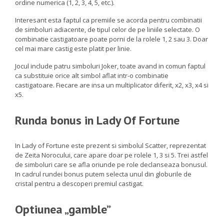
ordine numerica (1, 2, 3, 4, 5, etc.).
Interesant esta faptul ca premiile se acorda pentru combinatii
de simboluri adiacente, de tipul celor de pe liniile selectate. O
combinatie castigatoare poate porni de la rolele 1, 2 sau 3. Doar
cel mai mare castig este platit per linie.
Jocul include patru simboluri Joker, toate avand in comun faptul
ca substituie orice alt simbol aflat intr-o combinatie
castigatoare. Fiecare are insa un multiplicator diferit, x2, x3, x4 si
x5.
Runda bonus in Lady Of Fortune
In Lady of Fortune este prezent si simbolul Scatter, reprezentat
de Zeita Norocului, care apare doar pe rolele 1, 3 si 5. Trei astfel
de simboluri care se afla oriunde pe role declanseaza bonusul.
In cadrul rundei bonus putem selecta unul din globurile de
cristal pentru a descoperi premiul castigat.
Optiunea „gamble”