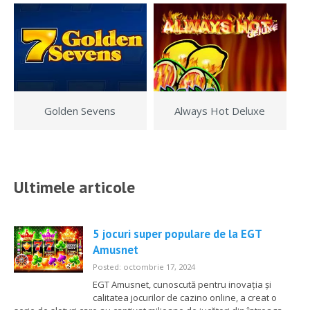
Golden Sevens
Always Hot Deluxe
Ultimele articole
5 jocuri super populare de la EGT
Amusnet
Posted: octombrie 17, 2024
EGT Amusnet, cunoscută pentru inovația și
calitatea jocurilor de cazino online, a creat o