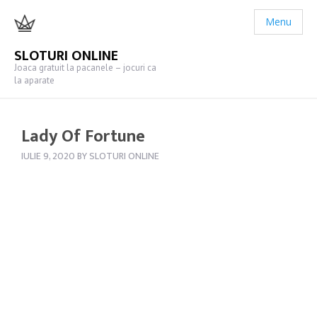
Menu
SLOTURI ONLINE
Joaca gratuit la pacanele – jocuri ca
la aparate
Lady Of Fortune
IULIE 9, 2020
BY
SLOTURI ONLINE