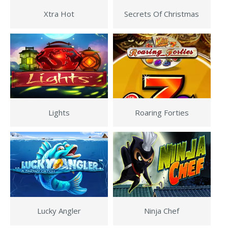
Xtra Hot
Secrets Of Christmas
Lights
Roaring Forties
Lucky Angler
Ninja Chef