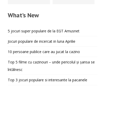
What’s New
5 jocuri super populare de la EGT Amusnet
Jocuri populare de incercat in luna Aprilie
10 persoane publice care au jucat la cazino
Top 5 filme cu cazinouri – unde pericolul și șansa se
întâlnesc
Top 3 jocuri populare si interesante la pacanele