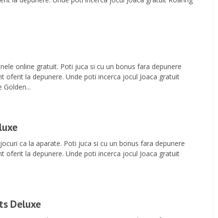
ele online gratuit. Poti juca si cu un bonus fara depunere
t oferit la depunere. Unde poti incerca jocul Joaca gratuit
 Golden...
luxe
jocuri ca la aparate. Poti juca si cu un bonus fara depunere
t oferit la depunere. Unde poti incerca jocul Joaca gratuit
ts Deluxe