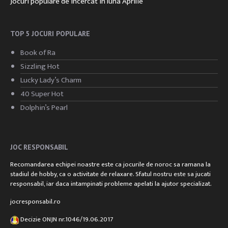
Jocuri populare de incercat in luna Aprilie
TOP 5 JOCURI POPULARE
Book of Ra
Sizzling Hot
Lucky Lady’s Charm
40 Super Hot
Dolphin’s Pearl
JOC RESPONSABIL
Recomandarea echipei noastre este ca jocurile de noroc sa ramana la
stadiul de hobby, ca o activitate de relaxare. Sfatul nostru este sa jucati
responsabil, iar daca intampinati probleme apelati la ajutor specializat.
jocresponsabil.ro
Decizie ONJN nr.1046/19.06.2017