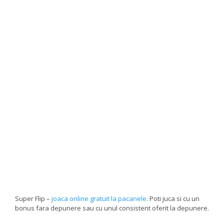
Super Flip –
joaca online gratuit la pacanele
. Poti juca si cu un
bonus fara depunere sau cu unul consistent oferit la depunere.