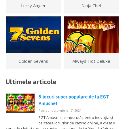
Lucky Angler
Ninja Chef
Golden Sevens
Always Hot Deluxe
Ultimele articole
5 jocuri super populare de la EGT
Amusnet
Posted: octombrie 17, 2024
EGT Amusnet, cunoscută pentru inovația și
calitatea jocurilor de cazino online, a creat o
serie de sloturi care au captivat milioane de jucători din întreaga