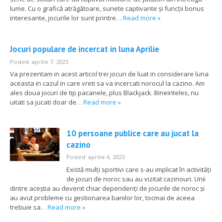
lume. Cu o grafică atrăgătoare, sunete captivante și funcții bonus
interesante, jocurile lor sunt printre
… Read more »
Jocuri populare de incercat in luna Aprilie
Posted: aprilie 7, 2023
Va prezentam in acest articol trei jocuri de luat in considerare luna
aceasta in cazul in care vreti sa va incercati norocul la cazino. Am
ales doua jocuri de tip pacanele, plus Blackjack. Bineinteles, nu
uitati sa jucati doar de
… Read more »
10 persoane publice care au jucat la
cazino
Posted: aprilie 6, 2023
Există mulți sportivi care s-au implicat în activități
de jocuri de noroc sau au vizitat cazinouri. Unii
dintre aceștia au devenit chiar dependenți de jocurile de noroc și
au avut probleme cu gestionarea banilor lor, tocmai de aceea
trebuie sa
… Read more »