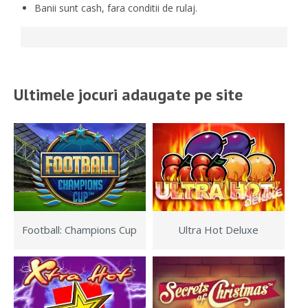
Banii sunt cash, fara conditii de rulaj.
Ultimele jocuri adaugate pe site
Football: Champions Cup
Ultra Hot Deluxe