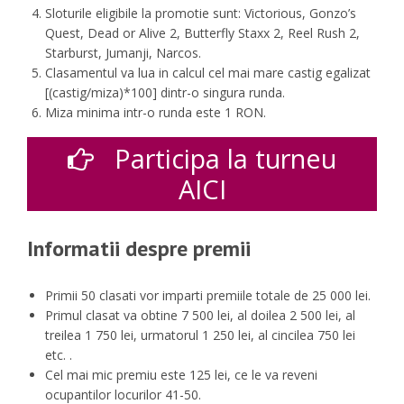
Sloturile eligibile la promotie sunt: Victorious, Gonzo’s
Quest, Dead or Alive 2, Butterfly Staxx 2, Reel Rush 2,
Starburst, Jumanji, Narcos.
Clasamentul va lua in calcul cel mai mare castig egalizat
[(castig/miza)*100] dintr-o singura runda.
Miza minima intr-o runda este 1 RON.
Participa la turneu
AICI
Informatii despre premii
Primii 50 clasati vor imparti premiile totale de 25 000 lei.
Primul clasat va obtine 7 500 lei, al doilea 2 500 lei, al
treilea 1 750 lei, urmatorul 1 250 lei, al cincilea 750 lei
etc. .
Cel mai mic premiu este 125 lei, ce le va reveni
ocupantilor locurilor 41-50.