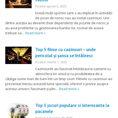
Posted: aprilie 6, 2023
Există mulți sportivi care s-au implicat în activități
de jocuri de noroc sau au vizitat cazinouri. Unii
dintre aceștia au devenit chiar dependenți de jocurile de noroc și
au avut probleme cu gestionarea banilor lor, tocmai de aceea
trebuie sa
… Read more »
Top 5 filme cu cazinouri – unde
pericolul și șansa se întâlnesc
Posted: martie 1, 2023
Cazinourile au fascinat întotdeauna oamenii cu
atmosfera lor unică și cu posibilitatea de a
câștiga sume mari de bani într-un timp scurt. Filmele cu cazinouri au
prezentat mereu această lume specială, oferind o privire asupra
acestui univers fascinant și plin
… Read more »
Top 3 jocuri populare si interesante la
pacanele
Posted: februarie 27, 2023