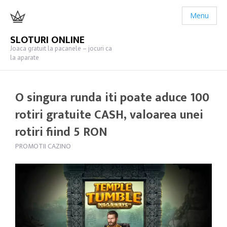
Menu
SLOTURI ONLINE
Joaca gratuit la pacanele – jocuri ca
la aparate
O singura runda iti poate aduce 100
rotiri gratuite CASH, valoarea unei
rotiri fiind 5 RON
PROMOTII CAZINO