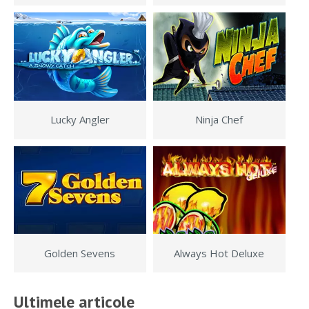
Lucky Angler
Ninja Chef
Golden Sevens
Always Hot Deluxe
Ultimele articole