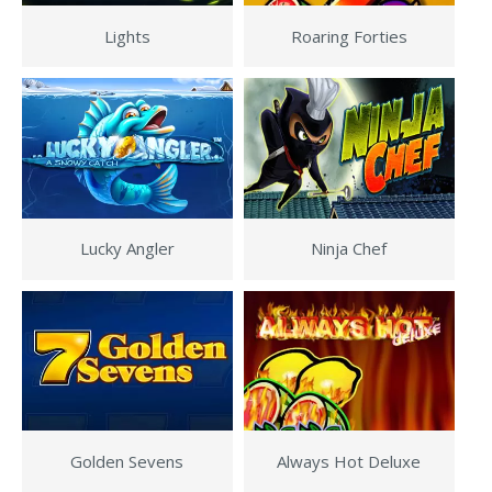
Lights
Roaring Forties
Lucky Angler
Ninja Chef
Golden Sevens
Always Hot Deluxe