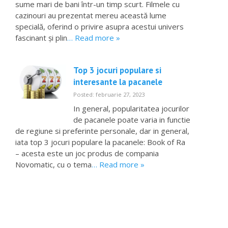
sume mari de bani într-un timp scurt. Filmele cu
cazinouri au prezentat mereu această lume
specială, oferind o privire asupra acestui univers
fascinant și plin
… Read more »
Top 3 jocuri populare si
interesante la pacanele
Posted: februarie 27, 2023
In general, popularitatea jocurilor
de pacanele poate varia in functie
de regiune si preferinte personale, dar in general,
iata top 3 jocuri populare la pacanele: Book of Ra
– acesta este un joc produs de compania
Novomatic, cu o tema
… Read more »