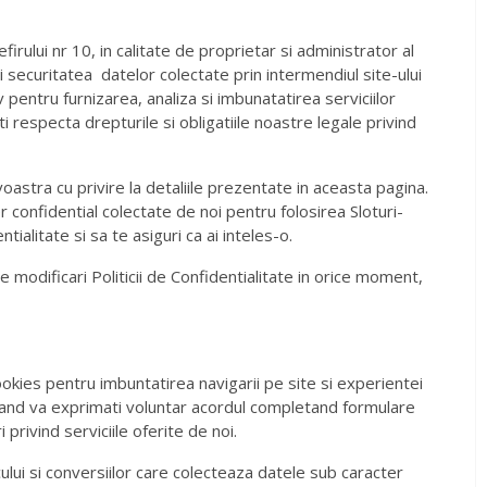
irului nr 10, in calitate de proprietar si administrator al
si securitatea datelor colectate prin intermendiul site-ului
 pentru furnizarea, analiza si imbunatatirea serviciilor
i respecta drepturile si obligatiile noastre legale privind
oastra cu privire la detaliile prezentate in aceasta pagina.
r confidential colectate de noi pentru folosirea Sloturi-
tialitate si sa te asiguri ca ai inteles-o.
 modificari Politicii de Confidentialitate in orice moment,
okies pentru imbuntatirea navigarii pe site si experientei
ci cand va exprimati voluntar acordul completand formulare
 privind serviciile oferite de noi.
icului si conversiilor care colecteaza datele sub caracter