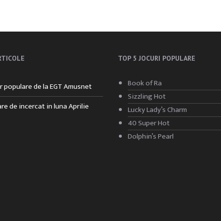
RTICOLE
TOP 5 JOCURI POPULARE
Book of Ra
er populare de la EGT Amusnet
Sizzling Hot
re de incercat in luna Aprilie
Lucky Lady’s Charm
40 Super Hot
Dolphin’s Pearl