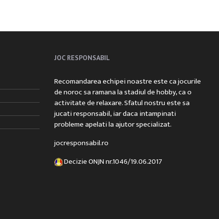
JOC RESPONSABIL
Recomandarea echipei noastre este ca jocurile
de noroc sa ramana la stadiul de hobby, ca o
activitate de relaxare. Sfatul nostru este sa
jucati responsabil, iar daca intampinati
probleme apelati la ajutor specializat.
jocresponsabil.ro
Decizie ONJN nr.1046/19.06.2017