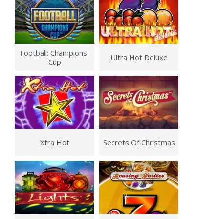
Football: Champions 
Ultra Hot Deluxe
Cup
Xtra Hot
Secrets Of Christmas