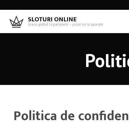
SLOTURI ONLINE
Joaca gratuit la pacanele – jocuri ca la aparate
Polit
Politica de confiden