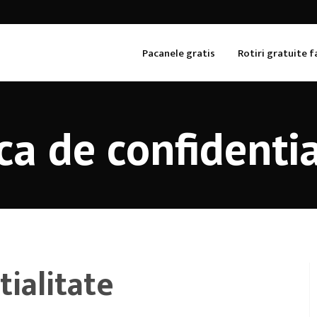
Pacanele gratis
Rotiri gratuite 
ica de confidentia
tialitate