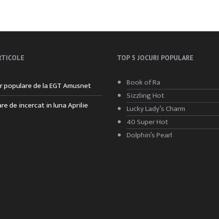
RTICOLE
TOP 5 JOCURI POPULARE
Book of Ra
er populare de la EGT Amusnet
Sizzling Hot
re de incercat in luna Aprilie
Lucky Lady’s Charm
40 Super Hot
Dolphin’s Pearl