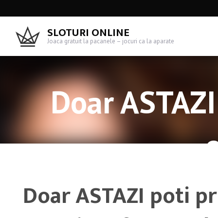
SLOTURI ONLINE
Joaca gratuit la pacanele – jocuri ca la aparate
Doar ASTAZI 
Doar ASTAZI poti pr