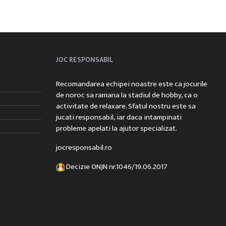
JOC RESPONSABIL
Recomandarea echipei noastre este ca jocurile
de noroc sa ramana la stadiul de hobby, ca o
activitate de relaxare. Sfatul nostru este sa
jucati responsabil, iar daca intampinati
probleme apelati la ajutor specializat.
jocresponsabil.ro
Decizie ONJN nr.1046/19.06.2017