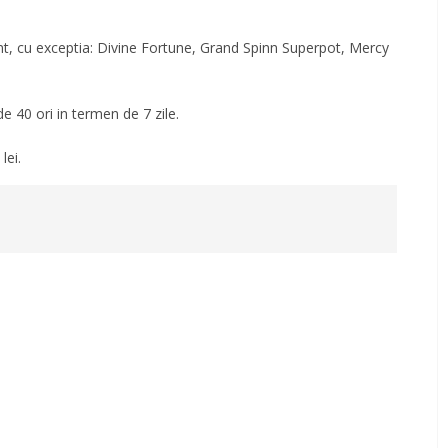
tEnt, cu exceptia: Divine Fortune, Grand Spinn Superpot, Mercy
 de 40 ori in termen de 7 zile.
lei.