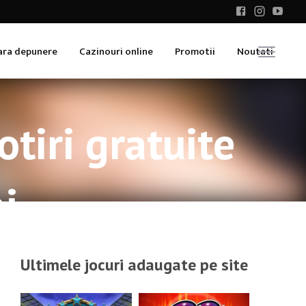
fara depunere
Cazinouri online
Promotii
Noutati
tiri gratuite
j
Ultimele jocuri adaugate pe site