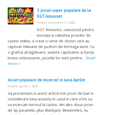
5 jocuri super populare de la
EGT Amusnet
Posted: octombrie 17, 2024
EGT Amusnet, cunoscută pentru
inovația și calitatea jocurilor de
cazino online, a creat o serie de sloturi care au
captivat milioane de jucători din întreaga lume. Cu
o grafică atrăgătoare, sunete captivante și funcții
bonus interesante, jocurile lor sunt printre
… Read
more »
Jocuri populare de incercat in luna Aprilie
Posted: aprilie 7, 2023
Va prezentam in acest articol trei jocuri de luat in
considerare luna aceasta in cazul in care vreti sa
va incercati norocul la cazino. Am ales doua jocuri
de tip pacanele, plus Blackjack. Bineinteles, nu