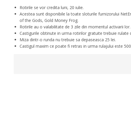
Rotirile se vor credita luni, 20 iulie.
Acestea sunt disponibile la toate sloturile furnizorului Ne
of the Gods, Gold Money Frog.
Rotirile au o valabilitate de 3 zile din momentul activarii lor.
Castigurile obtinute in urma rotirilor gratuite trebuie rulate
Miza dintr-o runda nu trebuie sa depaseasca 25 lei.
Castigul maxim ce poate fi retras in urma rulajului este 500 