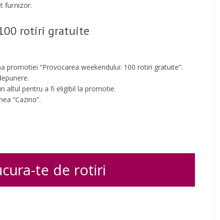
t furnizor.
100 rotiri gratuite
na promotiei “Provocarea weekendului: 100 rotiri gratuite”.
 depunere.
 altul pentru a fi eligibil la promotie.
unea “Cazino”.
cura-te de rotiri