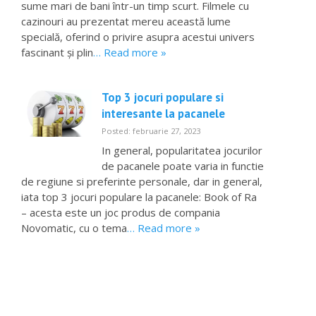
sume mari de bani într-un timp scurt. Filmele cu
cazinouri au prezentat mereu această lume
specială, oferind o privire asupra acestui univers
fascinant și plin
… Read more »
Top 3 jocuri populare si
interesante la pacanele
Posted: februarie 27, 2023
In general, popularitatea jocurilor
de pacanele poate varia in functie
de regiune si preferinte personale, dar in general,
iata top 3 jocuri populare la pacanele: Book of Ra
– acesta este un joc produs de compania
Novomatic, cu o tema
… Read more »