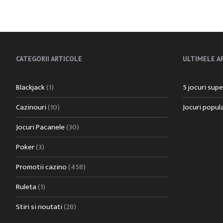
CATEGORII ARTICOLE
ULTIMELE A
Blackjack
(1)
5 jocuri sup
Cazinouri
(10)
Jocuri popula
Jocuri Pacanele
(30)
Poker
(3)
Promotii cazino
(458)
Ruleta
(1)
Stiri si noutati
(28)