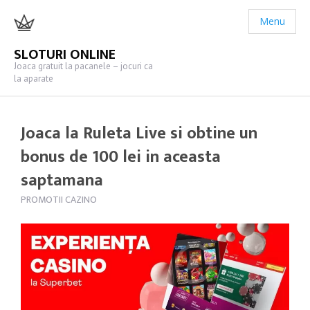
Menu
SLOTURI ONLINE
Joaca gratuit la pacanele – jocuri ca
la aparate
Joaca la Ruleta Live si obtine un
bonus de 100 lei in aceasta
saptamana
PROMOTII CAZINO