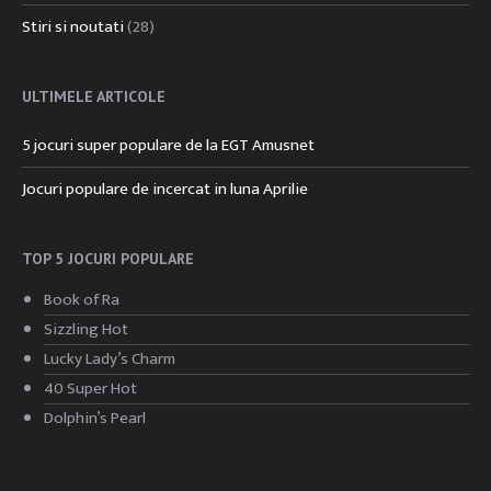
Stiri si noutati
(28)
ULTIMELE ARTICOLE
5 jocuri super populare de la EGT Amusnet
Jocuri populare de incercat in luna Aprilie
TOP 5 JOCURI POPULARE
Book of Ra
Sizzling Hot
Lucky Lady’s Charm
40 Super Hot
Dolphin’s Pearl