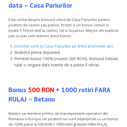
data – Casa Pariurilor
Este vorba despre bonusul oferit de Casa Pariurilor pentru
jucatorii de cazino sau pariuri. Practic e un bonus comun si
poate fi folosit atat la cazino, cat si la pariuri. Mai jos am explicat
pas cu pas cum activezi acest bonus.
Deschizi cont la Casa Pariurilor pe linkul promotiei aici.
Realizezi prima depunere.
Primesti bonus 100% (maxim 200 RON). Bonusul trebuie
rulat o singura data inainte de a putea fi retras.
Bonus
500 RON
+ 1000 rotiri FARA
RULAJ – Betano
Betano se mentine printre cei mai importanti operatori din
Romania si Europa, iar jucatorii noi sunt intampinati cu un bonus
de 100% pana la 500 RON + 1000 rotiri gratuite FARA RULAJ.