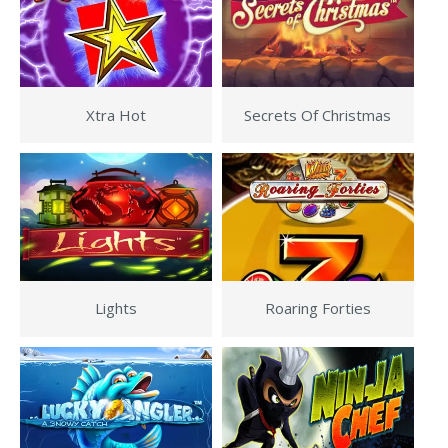
Xtra Hot
Secrets Of Christmas
Lights
Roaring Forties