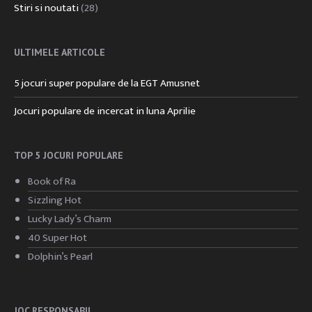
Stiri si noutati
(28)
ULTIMELE ARTICOLE
5 jocuri super populare de la EGT Amusnet
Jocuri populare de incercat in luna Aprilie
TOP 5 JOCURI POPULARE
Book of Ra
Sizzling Hot
Lucky Lady’s Charm
40 Super Hot
Dolphin’s Pearl
JOC RESPONSABIL