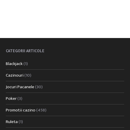
CATEGORII ARTICOLE
Blackjack
(1)
Cazinouri
(10)
Jocuri Pacanele
(30)
Poker
(3)
Promotii cazino
(458)
Ruleta
(1)