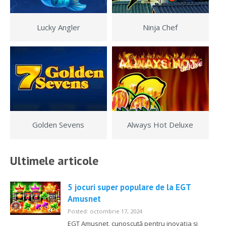
Lucky Angler
Ninja Chef
Golden Sevens
Always Hot Deluxe
Ultimele articole
5 jocuri super populare de la EGT
Amusnet
Posted: octombrie 17, 2024
EGT Amusnet, cunoscută pentru inovația și