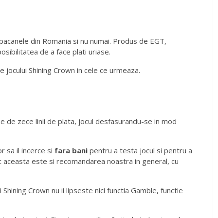
e pacanele din Romania si nu numai. Produs de EGT,
sibilitatea de a face plati uriase.
le jocului Shining Crown in cele ce urmeaza.
 de zece linii de plata, jocul desfasurandu-se in mod
r sa il incerce si
fara bani
pentru a testa jocul si pentru a
tic aceasta este si recomandarea noastra in general, cu
 Shining Crown nu ii lipseste nici functia Gamble, functie