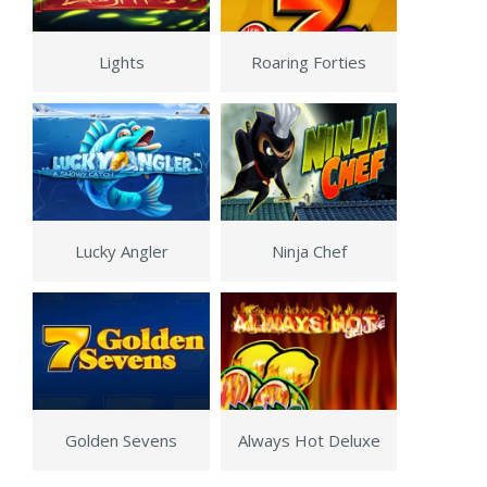
Lights
Roaring Forties
Lucky Angler
Ninja Chef
Golden Sevens
Always Hot Deluxe