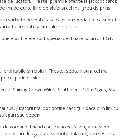
 de jucatori. Fireste, premiile oferite la jackpot cards
e mii de euro, fiind de altfel si cel mai greu de prins.
ar in varianta de mobil, asa ca nu va speriati daca sunteti
 varianta de mobil a site-ului respectiv.
ar unele dintre ele sunt special destinate jocurilor EGT.
i profitabile simboluri. Fireste, septarii sunt cei mai
e cel putin o linie.
 precum Shining Crown Wilds, Scattered, Dollar Signs, Stars
 sus, jucatorii mai pot obtine castiguri daca prin linii cu
struguri sau pepeni.
e coroane, tinand cont ca acestea leaga linii si pot
t simbol care leaga este simbolul dolarului, care este si