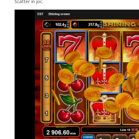
Scatter in joc.