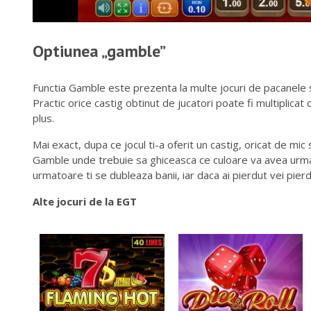
Optiunea „gamble”
Functia Gamble este prezenta la multe jocuri de pacanele si
Practic orice castig obtinut de jucatori poate fi multiplicat
plus.
Mai exact, dupa ce jocul ti-a oferit un castig, oricat de mic
Gamble unde trebuie sa ghiceasca ce culoare va avea urmat
urmatoare ti se dubleaza banii, iar daca ai pierdut vei pierd
Alte jocuri de la EGT