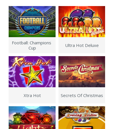
Football: Champions 
Ultra Hot Deluxe
Cup
Xtra Hot
Secrets Of Christmas