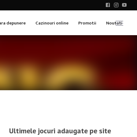
fara depunere
Cazinouri online
Promotii
Noutati
Ultimele jocuri adaugate pe site