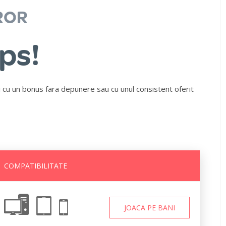
si cu un bonus fara depunere sau cu unul consistent oferit
COMPATIBILITATE
JOACA PE BANI