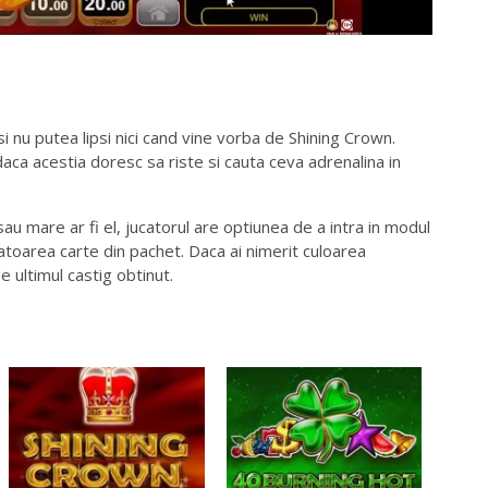
 nu putea lipsi nici cand vine vorba de Shining Crown.
 daca acestia doresc sa riste si cauta ceva adrenalina in
 sau mare ar fi el, jucatorul are optiunea de a intra in modul
oarea carte din pachet. Daca ai nimerit culoarea
e ultimul castig obtinut.