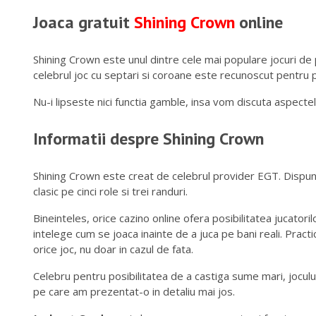
Joaca gratuit
Shining Crown
online
Shining Crown este unul dintre cele mai populare jocuri d
celebrul joc cu septari si coroane este recunoscut pentru po
Nu-i lipseste nici functia gamble, insa vom discuta aspecte
Informatii despre Shining Crown
Shining Crown este creat de celebrul provider EGT. Dispune
clasic pe cinci role si trei randuri.
Bineinteles, orice cazino online ofera posibilitatea jucatorilo
intelege cum se joaca inainte de a juca pe bani reali. Prac
orice joc, nu doar in cazul de fata.
Celebru pentru posibilitatea de a castiga sume mari, jocului
pe care am prezentat-o in detaliu mai jos.