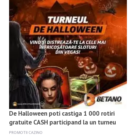
De Halloween poti castiga 1 000 rotiri
gratuite CASH participand la un turneu
PROMOTII CAZINO