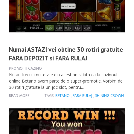
Numai ASTAZI vei obtine 30 rotiri gratuite
FARA DEPOZIT si FARA RULAJ
PROMOTII CAZINO
Nu au trecut multe zile din acest an si iata ca la cazinoul
online Betano avem parte de o super-promotie. Vorbim de
30 rotiri gratuite la un joc slot, pentru...
READ MORE
TAGS:
BETANO
,
FARA RULAJ
,
SHINING CROWN