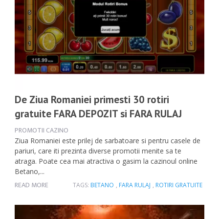
De Ziua Romaniei primesti 30 rotiri
gratuite FARA DEPOZIT si FARA RULAJ
PROMOTII CAZINO
Ziua Romaniei este prilej de sarbatoare si pentru casele de
pariuri, care iti prezinta diverse promotii menite sa te
atraga. Poate cea mai atractiva o gasim la cazinoul online
Betano,...
READ MORE
TAGS:
BETANO
,
FARA RULAJ
,
ROTIRI GRATUITE