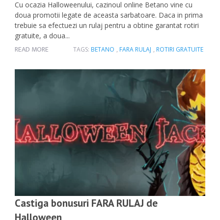
Cu ocazia Halloweenului, cazinoul online Betano vine cu
doua promotii legate de aceasta sarbatoare. Daca in prima
trebuie sa efectuezi un rulaj pentru a obtine garantat rotiri
gratuite, a doua...
READ MORE
TAGS:
BETANO
,
FARA RULAJ
,
ROTIRI GRATUITE
Castiga bonusuri FARA RULAJ de
Halloween