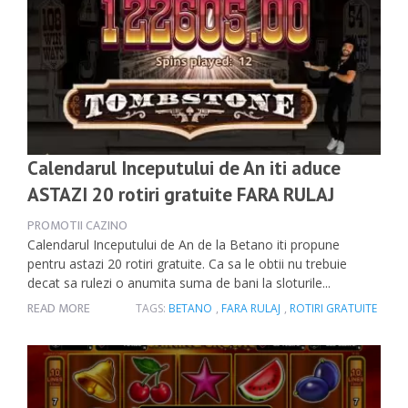
Calendarul Inceputului de An iti aduce
ASTAZI 20 rotiri gratuite FARA RULAJ
PROMOTII CAZINO
Calendarul Inceputului de An de la Betano iti propune
pentru astazi 20 rotiri gratuite. Ca sa le obtii nu trebuie
decat sa rulezi o anumita suma de bani la sloturile...
READ MORE
TAGS:
BETANO
,
FARA RULAJ
,
ROTIRI GRATUITE