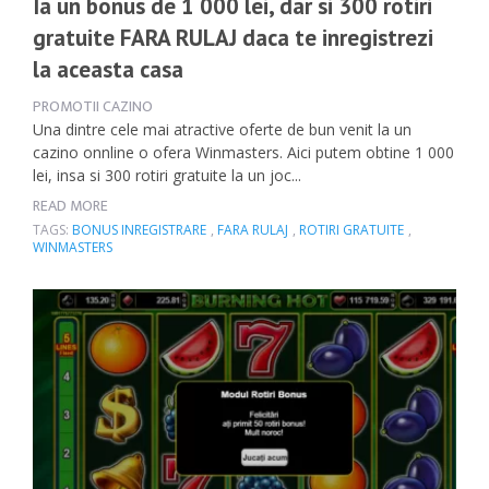
Ia un bonus de 1 000 lei, dar si 300 rotiri
gratuite FARA RULAJ daca te inregistrezi
la aceasta casa
PROMOTII CAZINO
Una dintre cele mai atractive oferte de bun venit la un
cazino onnline o ofera Winmasters. Aici putem obtine 1 000
lei, insa si 300 rotiri gratuite la un joc...
READ MORE
TAGS:
BONUS INREGISTRARE
,
FARA RULAJ
,
ROTIRI GRATUITE
,
WINMASTERS