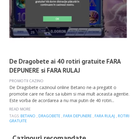
De Dragobete ai 40 rotiri gratuite FARA
DEPUNERE si FARA RULAJ
PROMOTII CAZINO
De Dragobete cazinoul online Betano ne-a pregatit o
promotie care ne face sa iubim si mai mult aceasta agentie.
Este vorba de acordarea a nu mai putin de 40 rotiri...
READ MORE
TAGS:
BETANO
,
DRAGOBETE
,
FARA DEPUNERE
,
FARA RULAJ
,
ROTIRI
GRATUITE
Cazinouri recomandate