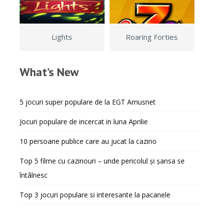
Lights
Roaring Forties
What’s New
5 jocuri super populare de la EGT Amusnet
Jocuri populare de incercat in luna Aprilie
10 persoane publice care au jucat la cazino
Top 5 filme cu cazinouri – unde pericolul și șansa se
întâlnesc
Top 3 jocuri populare si interesante la pacanele