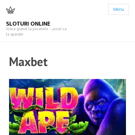
Menu
SLOTURI ONLINE
Joaca gratuit la pacanele – jocuri ca
la aparate
Maxbet