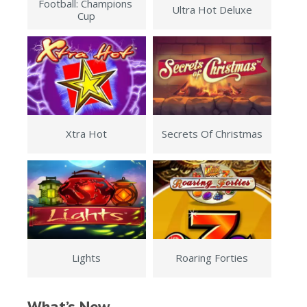
Football: Champions 
Ultra Hot Deluxe
Cup
Xtra Hot
Secrets Of Christmas
Lights
Roaring Forties
What’s New