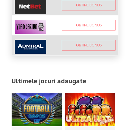
OBTINE BONUS
OBTINE BONUS
OBTINE BONUS
Ultimele jocuri adaugate