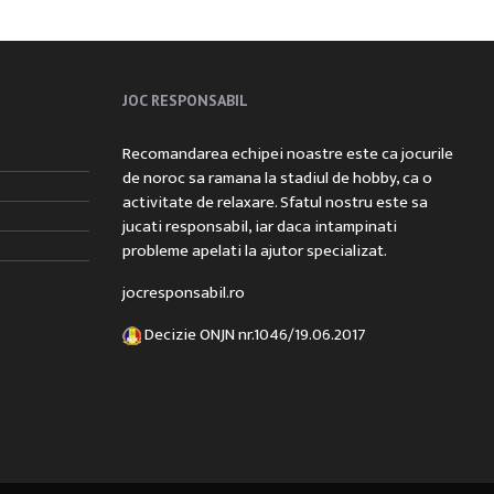
JOC RESPONSABIL
Recomandarea echipei noastre este ca jocurile
de noroc sa ramana la stadiul de hobby, ca o
activitate de relaxare. Sfatul nostru este sa
jucati responsabil, iar daca intampinati
probleme apelati la ajutor specializat.
jocresponsabil.ro
Decizie ONJN nr.1046/19.06.2017