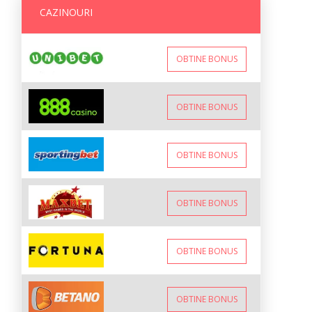
CAZINOURI
OBTINE BONUS
OBTINE BONUS
OBTINE BONUS
OBTINE BONUS
OBTINE BONUS
OBTINE BONUS