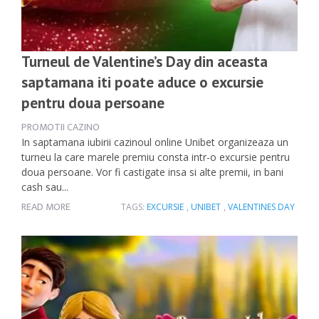
Turneul de Valentine’s Day din aceasta
saptamana iti poate aduce o excursie
pentru doua persoane
PROMOTII CAZINO
In saptamana iubirii cazinoul online Unibet organizeaza un
turneu la care marele premiu consta intr-o excursie pentru
doua persoane. Vor fi castigate insa si alte premii, in bani
cash sau...
READ MORE
TAGS:
EXCURSIE
,
UNIBET
,
VALENTINES DAY