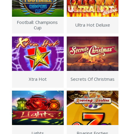
Football: Champions 
Ultra Hot Deluxe
Cup
Xtra Hot
Secrets Of Christmas
Lights
Roaring Forties