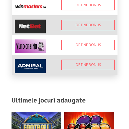
OBTINE BONUS
OBTINE BONUS
OBTINE BONUS
OBTINE BONUS
Ultimele jocuri adaugate