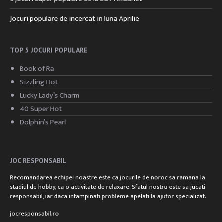
Jocuri populare de incercat in luna Aprilie
TOP 5 JOCURI POPULARE
Book of Ra
Sizzling Hot
Lucky Lady’s Charm
40 Super Hot
Dolphin’s Pearl
JOC RESPONSABIL
Recomandarea echipei noastre este ca jocurile de noroc sa ramana la
stadiul de hobby, ca o activitate de relaxare. Sfatul nostru este sa jucati
responsabil, iar daca intampinati probleme apelati la ajutor specializat.
jocresponsabil.ro