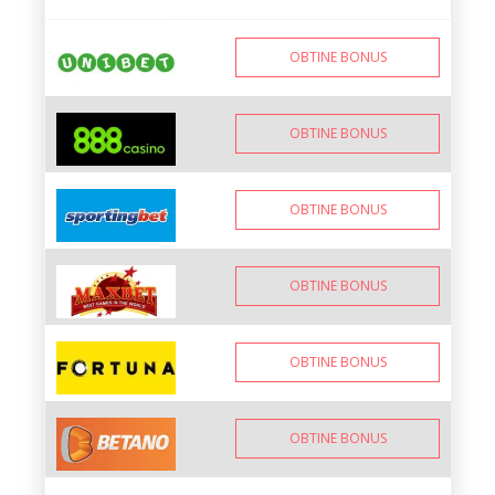
OBTINE BONUS
OBTINE BONUS
OBTINE BONUS
OBTINE BONUS
OBTINE BONUS
OBTINE BONUS